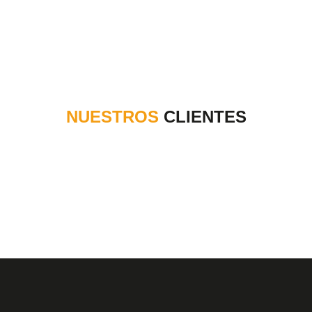
NUESTROS
CLIENTES
¿Quieres Contactarte con
Nosotros?
ESCRÍBENOS